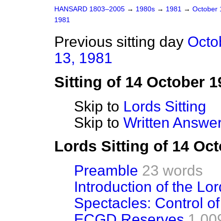
HANSARD 1803–2005
→
1980s
→
1981
→
October
1981
Previous sitting day
Octo
13, 1981
Sitting of 14 October 1
Skip to
Lords Sitting
Skip to
Written Answer
Lords Sitting of 14 Oc
Preamble
23 words
Introduction of the Lo
Spectacles: Control of
ECGD Reserves
1,00