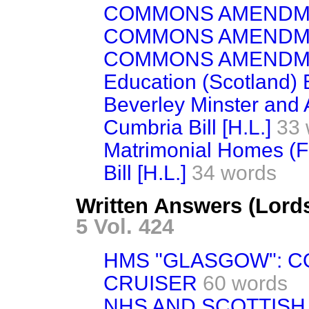
COMMONS AMENDM
COMMONS AMENDM
COMMONS AMENDM
Education (Scotland) B
Beverley Minster and
Cumbria Bill [H.L.]
33 
Matrimonial Homes (Fa
Bill [H.L.]
34 words
Written Answers (Lord
5 Vol. 424
HMS "GLASGOW": CO
CRUISER
60 words
NHS AND SCOTTISH