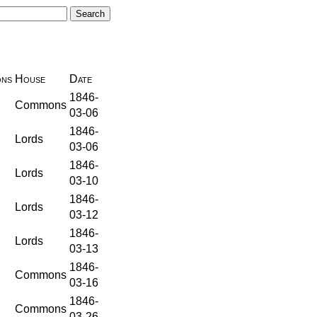
ons
House
Date
1846-
Commons
03-06
1846-
Lords
03-06
1846-
Lords
03-10
1846-
Lords
03-12
1846-
Lords
03-13
1846-
Commons
03-16
1846-
Commons
03-26