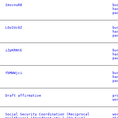
ImvcnuR8
bu
ha
pa
LOoIUc0Z
bu
ha
pa
iZpKRNtE
bu
ha
pa
YbMWWjci
bu
ha
pa
Draft affirmative
pr
wo
Social Security Coordination (Reciprocal
wo