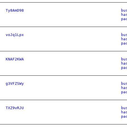
Ty8AmD98
bu
ha
pa
voJq1Lpx
bu
ha
pa
KNAF2KWA
bu
ha
pa
g3VFZSWy
bu
ha
pa
TXZ9vRJU
bu
ha
pa