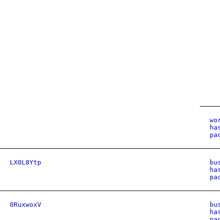
wo
ha
pa
LX0L8Ytp
bu
ha
pa
0RuxwoxV
bu
ha
pa