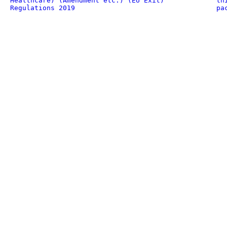
Healthcare) (Amendment etc.) (EU Exit)
th
Regulations 2019
pa