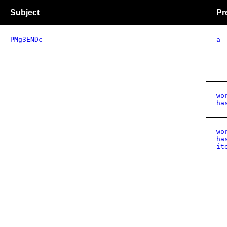
Subject
Pr
PMg3ENDc
a
wo
ha
wo
ha
it