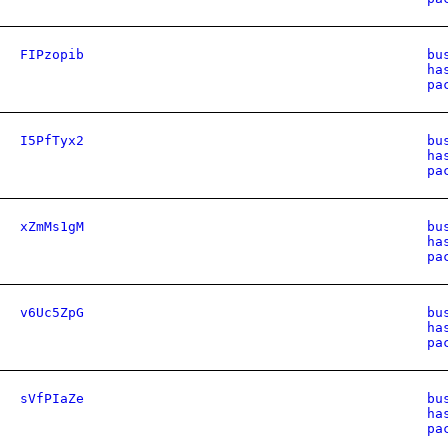
FIPzopib
bu
ha
pa
I5PfTyx2
bu
ha
pa
xZmMs1gM
bu
ha
pa
v6Uc5ZpG
bu
ha
pa
sVfPIaZe
bu
ha
pa