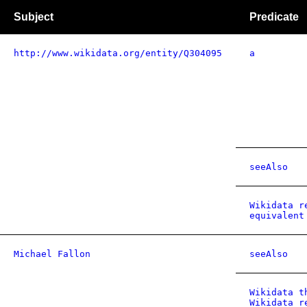
Subject
Predicate
http://www.wikidata.org/entity/Q304095
a
seeAlso
Wikidata r
equivalent
Michael Fallon
seeAlso
Wikidata t
Wikidata r